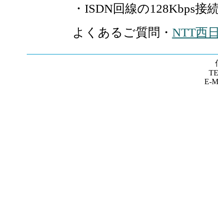
・ISDN回線の128Kbp
よくあるご質問・
NTT西
TE
E-Ma