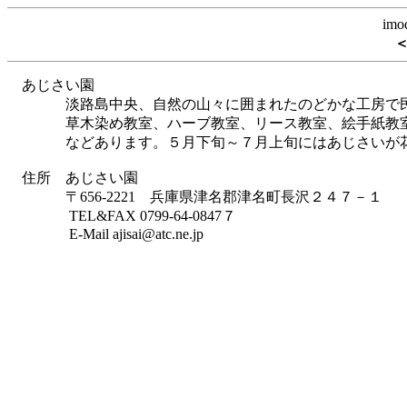
im
あじさい園
淡路島中央、自然の山々に囲まれたのどかな工房で民
草木染め教室、ハーブ教室、リース教室、絵手紙教室
などあります。５月下旬～７月上旬にはあじさいが花
住所 あじさい園
〒656-2221 兵庫県津名郡津名町長沢２４７－１
TEL&FAX 0799-64-0847７
E-Mail ajisai@atc.ne.jp